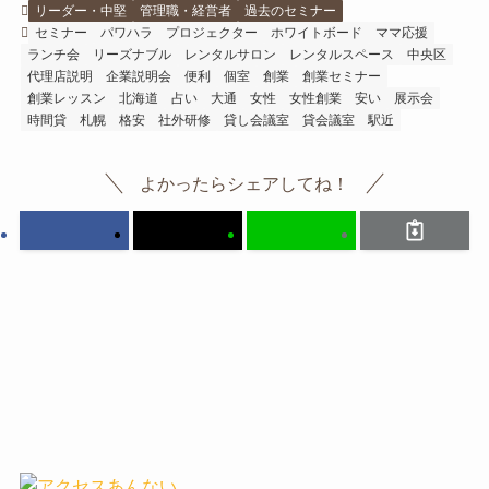
リーダー・中堅
管理職・経営者
過去のセミナー
セミナー
パワハラ
プロジェクター
ホワイトボード
ママ応援
ランチ会
リーズナブル
レンタルサロン
レンタルスペース
中央区
代理店説明
企業説明会
便利
個室
創業
創業セミナー
創業レッスン
北海道
占い
大通
女性
女性創業
安い
展示会
時間貸
札幌
格安
社外研修
貸し会議室
貸会議室
駅近
よかったらシェアしてね！